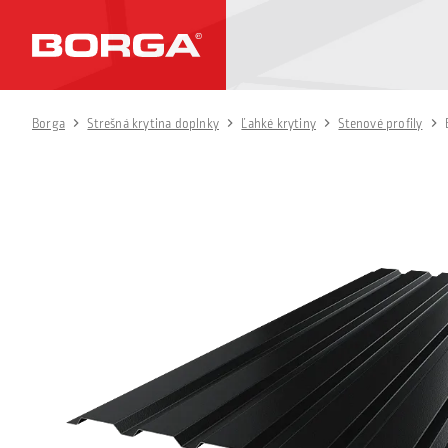
Borga
Strešná krytina doplnky
Ľahké krytiny
Stenové profily