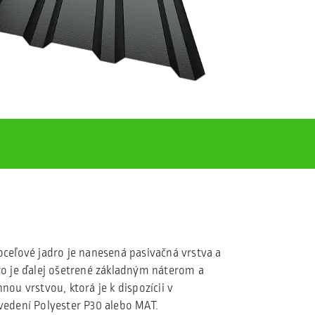
oceľové jadro je nanesená pasivačná vrstva a
ro je ďalej ošetrené základným náterom a
hnou vrstvou, ktorá je k dispozícii v
vedení Polyester P30 alebo MAT.