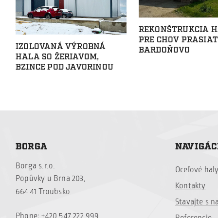
REKONŠTRUKCIA H
PRE CHOV PRASIAT
IZOLOVANÁ VÝROBNÁ
BARDOŇOVO
HALA SO ŽERIAVOM,
BZINCE POD JAVORINOU
BORGA
NAVIGÁC
Borga s.r.o.
Oceľové hal
Popůvky u Brna 203,
Kontakty
664 41 Troubsko
Stavajte s n
Phone: +420 547 222 999
Referencie