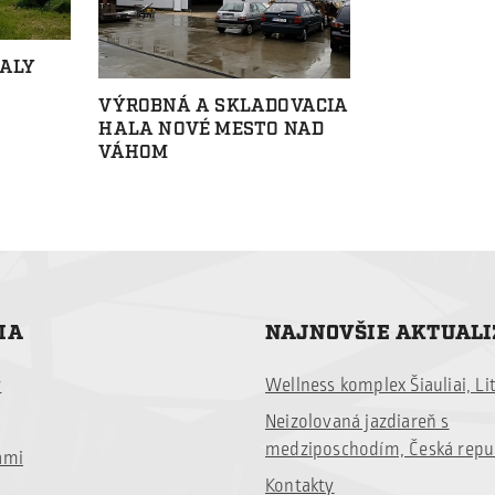
ALY
VÝROBNÁ A SKLADOVACIA
HALA NOVÉ MESTO NAD
VÁHOM
IA
NAJNOVŠIE AKTUAL
y
Wellness komplex Šiauliai, Li
Neizolovaná jazdiareň s
medziposchodím, Česká repu
ami
Kontakty