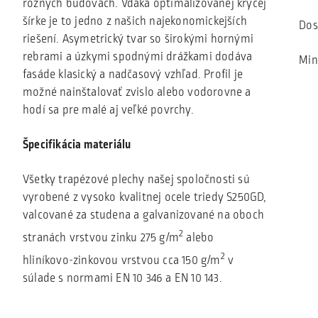
rôznych budovách. Vďaka optimalizovanej krycej
šírke je to jedno z našich najekonomickejších
Dos
riešení. Asymetrický tvar so širokými hornými
rebrami a úzkymi spodnými drážkami dodáva
Min
fasáde klasický a nadčasový vzhľad. Profil je
možné nainštalovať zvislo alebo vodorovne a
hodí sa pre malé aj veľké povrchy.
Špecifikácia materiálu
Všetky trapézové plechy našej spoločnosti sú
vyrobené z vysoko kvalitnej ocele triedy S250GD,
valcované za studena a galvanizované na oboch
2
stranách vrstvou zinku 275 g/m
alebo
2
hliníkovo-zinkovou vrstvou cca 150 g/m
v
súlade s normami EN 10 346 a EN 10 143.