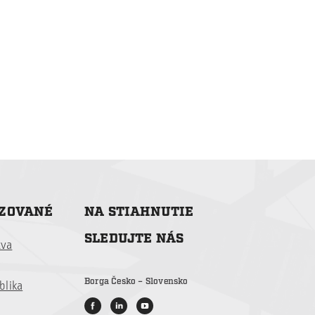
IZOVANÉ
NA STIAHNUTIE
SLEDUJTE NÁS
tva
Borga Česko – Slovensko
blika