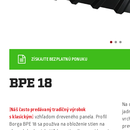
ZÍSKAJTE BEZPLATNÚ PONUKU
BPE 18
Na 
Náš často predávaný tradičný výrobok
jad
s klasickým
vzhľadom dreveného panela. Profil
vrc
Borga BPE 18 sa používa na obloženie stien na
pre