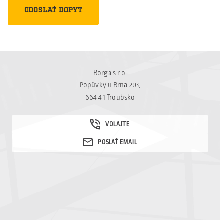
Borga s.r.o.
Popůvky u Brna 203,
664 41 Troubsko