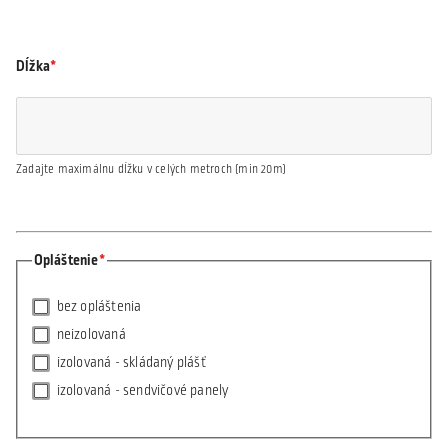
Dĺžka
Zadajte maximálnu dĺžku v celých metroch (min 20m)
Opláštenie
bez opláštenia
neizolovaná
izolovaná - skládaný plášť
izolovaná - sendvičové panely