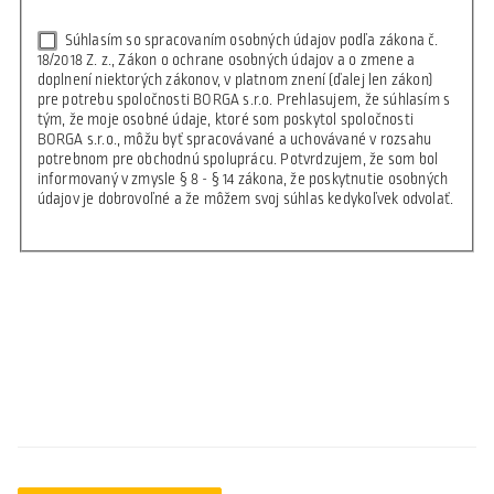
Súhlasím so spracovaním osobných údajov podľa zákona č.
18/2018 Z. z., Zákon o ochrane osobných údajov a o zmene a
doplnení niektorých zákonov, v platnom znení (ďalej len zákon)
pre potrebu spoločnosti BORGA s.r.o. Prehlasujem, že súhlasím s
tým, že moje osobné údaje, ktoré som poskytol spoločnosti
BORGA s.r.o., môžu byť spracovávané a uchovávané v rozsahu
potrebnom pre obchodnú spoluprácu. Potvrdzujem, že som bol
informovaný v zmysle § 8 - § 14 zákona, že poskytnutie osobných
údajov je dobrovoľné a že môžem svoj súhlas kedykoľvek odvolať.