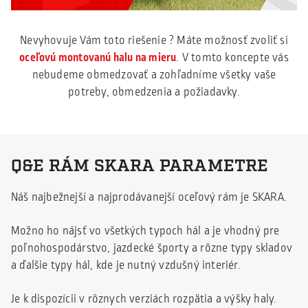
Nevyhovuje Vám toto riešenie ? Máte možnosť zvoliť si
oceľovú montovanú halu na mieru
. V tomto koncepte vás
nebudeme obmedzovať a zohľadníme všetky vaše
potreby, obmedzenia a požiadavky.
Q&E RÁM SKARA PARAMETRE
Náš najbežnejší a najprodávanejší oceľový rám je SKARA.
Možno ho nájsť vo všetkých typoch hál a je vhodný pre
poľnohospodárstvo, jazdecké športy a rôzne typy skladov
a ďalšie typy hál, kde je nutný vzdušný interiér.
Je k dispozícii v rôznych verziách rozpätia a výšky haly.