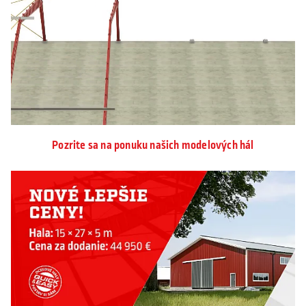
Naša sada sa ľahko zostavuje. Pri kúpe haly
samozrejme obdržíte prispôsobený a podrobný
montážny návod, kde môžete sledovať rôzne kroky
montážneho procesu.
Pozrite sa na ponuku našich modelových hál