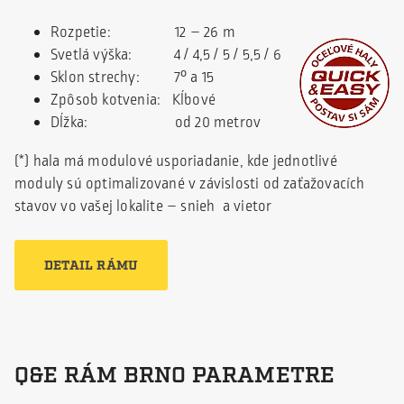
Rozpetie: 12 – 26 m
Svetlá výška: 4 / 4,5 / 5 / 5,5 / 6
Sklon strechy: 7° a 15
Zpôsob kotvenia: Kĺbové
Dĺžka: od 20 metrov
(*) hala má modulové usporiadanie, kde jednotlivé
moduly sú optimalizované v závislosti od zaťažovacích
stavov vo vašej lokalite – snieh a vietor
DETAIL RÁMU
Q&E RÁM BRNO PARAMETRE