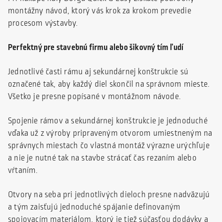
montážny návod, ktorý vás krok za krokom prevedie
procesom výstavby.
Perfektný pre stavebnú firmu alebo šikovný tím ľudí
Jednotlivé časti rámu aj sekundárnej konštrukcie sú
označené tak, aby každý diel skončil na správnom mieste.
Všetko je presne popísané v montážnom návode.
Spojenie rámov a sekundárnej konštrukcie je jednoduché
vďaka už z výroby pripraveným otvorom umiestneným na
správnych miestach čo vlastná montáž výrazne urýchľuje
a nie je nutné tak na stavbe strácať čas rezaním alebo
vŕtaním.
Otvory na seba pri jednotlivých dieloch presne nadväzujú
a tým zaisťujú jednoduché spájanie definovaným
spojovacím materiálom, ktorý je tiež súčasťou dodávky a