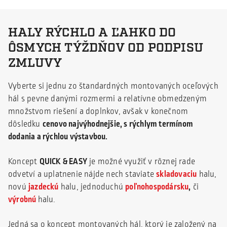
HALY RÝCHLO A ĽAHKO DO
ÔSMYCH TÝŽDŇOV OD PODPISU
ZMLUVY
Vyberte si jednu zo štandardných montovaných oceľových
hál s pevne danými rozmermi a relatívne obmedzeným
množstvom riešení a doplnkov, avšak v konečnom
dôsledku
cenovo najvýhodnejšie, s rýchlym termínom
dodania a rýchlou výstavbou.
Koncept
QUICK & EASY
je možné využiť v rôznej rade
odvetví a uplatnenie nájde nech staviate
skladovaciu
halu,
novú
jazdeckú
halu, jednoduchú
poľnohospodársku
,
či
výrobnú
halu.
Jedná sa o koncept montovaných hál, ktorý je založený na