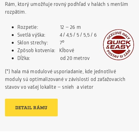
Rám, ktorý umožňuje rovný podhľad v halách s menším
rozpätím.
Rozpetie: 12 – 26 m
Svetlá výška: 4 / 4,5 / 5 / 5,5 / 6
Sklon strechy: 7°
Zpôsob kotvenia: Kĺbové
Dĺžka: od 20 metrov
(*) hala má modulové usporiadanie, kde jednotlivé
moduly sú optimalizované v závislosti od zaťažovacích
stavov vo vašej lokalite – snieh a vietor
DETAIL RÁMU