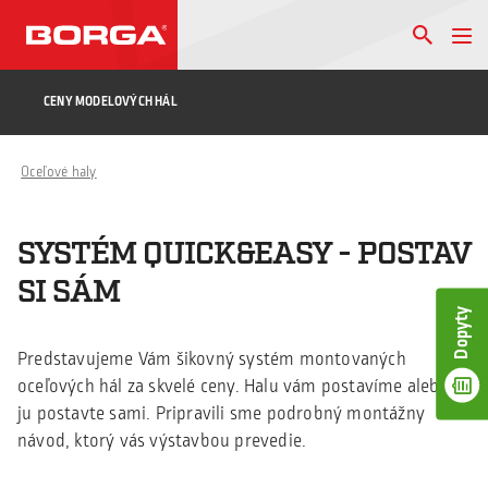
CENY MODELOVÝCH HÁL
Oceľové haly
SYSTÉM QUICK&EASY - POSTAV
SI SÁM
Dopyty
Predstavujeme Vám šikovný systém montovaných
oceľových hál za skvelé ceny. Halu vám postavíme alebo si
ju postavte sami. Pripravili sme podrobný montážny
návod, ktorý vás výstavbou prevedie.