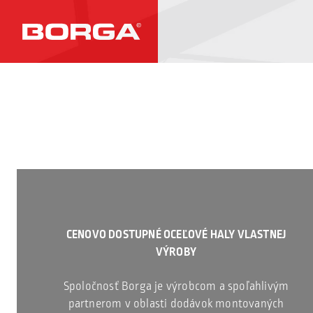
CENOVO DOSTUPNÉ OCEĽOVÉ HALY VLASTNEJ
VÝROBY
Spoločnosť Borga je výrobcom a spoľahlivým
partnerom v oblasti dodávok montovaných