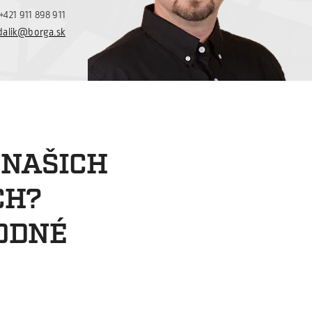
+421 911 898 911
dalik@borga.sk
 NAŠICH
CH?
ODNÉ