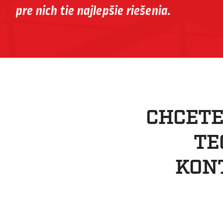
pre nich tie najlepšie riešenia.
CHCETE
TE
KON