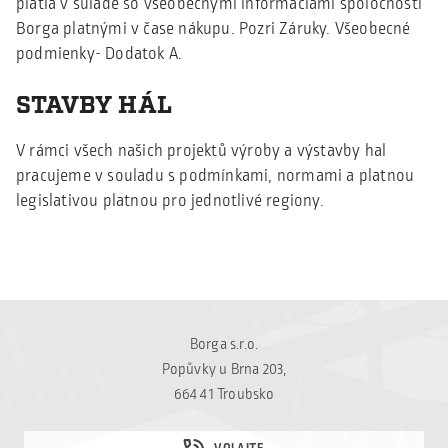
platia v súlade so všeobecnými informáciami spoločnosti
Borga platnými v čase nákupu. Pozri Záruky. Všeobecné
podmienky- Dodatok A.
STAVBY HÁL
V rámci všech našich projektů výroby a výstavby hal
pracujeme v souladu s podmínkami, normami a platnou
legislativou platnou pro jednotlivé regiony.
Borga s.r.o.
Popůvky u Brna 203,
664 41 Troubsko