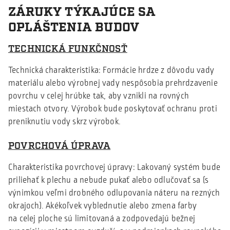
ZÁRUKY TÝKAJÚCE SA
OPLÁŠTENIA BUDOV
TECHNICKÁ FUNKČNOSŤ
Technická charakteristika: Formácie hrdze z dôvodu vady
materiálu alebo výrobnej vady nespôsobia prehrdzavenie
povrchu v celej hrúbke tak, aby vznikli na rovných
miestach otvory. Výrobok bude poskytovať ochranu proti
preniknutiu vody skrz výrobok.
POVRCHOVÁ ÚPRAVA
Charakteristika povrchovej úpravy: Lakovaný systém bude
priliehať k plechu a nebude pukať alebo odlučovať sa (s
výnimkou veľmi drobného odlupovania náteru na rezných
okrajoch). Akékoľvek vyblednutie alebo zmena farby
na celej ploche sú limitovaná a zodpovedajú bežnej