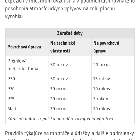
expozícii v miestnom ovzduší, a v podmienkach rovnakého
pôsobenia atmosférických vplyvov na celú plochu
výrobku.
Záručné doby
Na technické
Na povrchovú
Povrchová úprava
vlastnosti
úpravu
Prémiová
50 rokov
20 rokov
metalická farba
P50
50 rokov
15 rokov
P30
30 rokov
10 rokov
P25
20 rokov
7 rokov
Matt
30 rokov
10 rokov
Záručná doba sa počíta odo dňa zakúpenia výrobku
Pravidlá týkajúce sa montáže a údržby a ďalšie podmienky