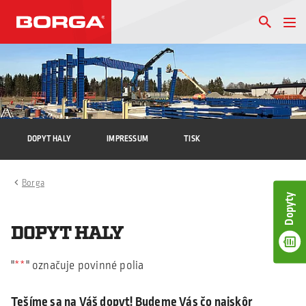
DOPYT HALY
IMPRESSUM
TISK
Borga
Dopyty
DOPYT HALY
"
*
" označuje povinné polia
Tešíme sa na Váš dopyt! Budeme Vás čo najskôr