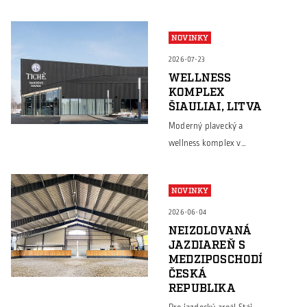
NOVINKY
2026-07-23
WELLNESS
KOMPLEX
ŠIAULIAI, LITVA
Moderný plavecký a
wellness komplex v
meste Šiauliai je
ukážkou toho, že
NOVINKY
oceľové konštrukcie
Borga nachádzajú
2026-06-04
uplatnenie nielen v
NEIZOLOVANÁ
JAZDIAREŇ S
priemyselných a
MEDZIPOSCHODÍM,
skladových halách, ale aj
ČESKÁ
pri architektonicky
REPUBLIKA
náročných verejných