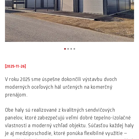
[2025-11-26]
V roku 2025 sme úspešne dokončili výstavbu dvoch
moderných oceľových hál určených na komerčný
prenájom.
Obe haly sú realizované z kvalitných sendvičových
panelov, ktoré zabezpečujú veľmi dobré tepelno-izolačné
vlastnosti a moderný vzhľad objektu. Súčasťou každej haly
je aj medziposchodie, ktoré ponúka flexibilné využitie –