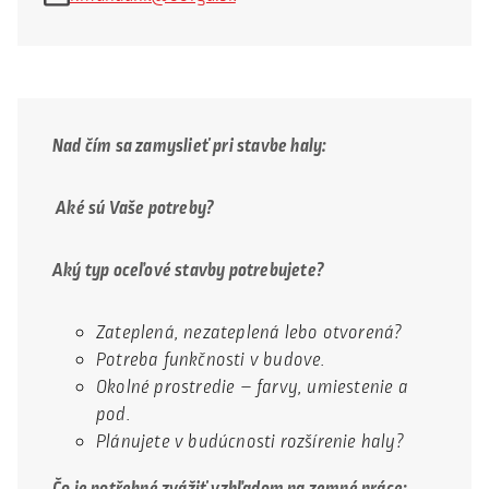
Nad čím sa zamyslieť pri stavbe haly:
A
ké sú Vaše potreby?
Aký typ oceľové stavby potrebujete?
Zateplená, nezateplená lebo otvorená?
Potreba funkčnosti v budove.
Okolné prostredie – farvy, umiestenie a
pod.
Plánujete v budúcnosti rozšírenie haly?
Čo je potřebné zvážiť vzhľadom na zemné práce: