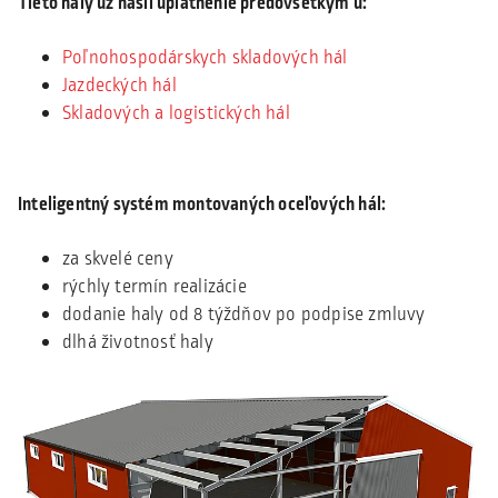
Tieto haly už našli uplatnenie predovšetkým u:
Poľnohospodárskych skladových hál
Jazdeckých hál
Skladových a logistických hál
Inteligentný systém montovaných oceľových hál:
za skvelé ceny
rýchly termín realizácie
dodanie haly od 8 týždňov po podpise zmluvy
dlhá životnosť haly