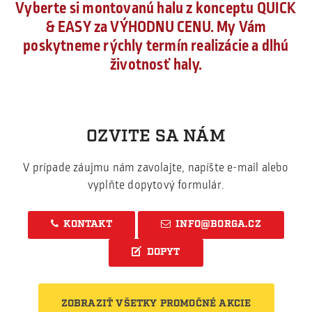
Vyberte si montovanú halu z konceptu QUICK
& EASY za VÝHODNU CENU. My Vám
poskytneme rýchly termín realizácie a dlhú
životnosť haly.
OZVITE SA NÁ
M
V prípade záujmu nám zavolajte, napíšte e-mail alebo
vyplňte dopytový formulár
.
KONTAKT
INFO@BORGA.CZ
DOPYT
ZOBRAZIŤ VŠETKY PROMOČNÉ AKCIE