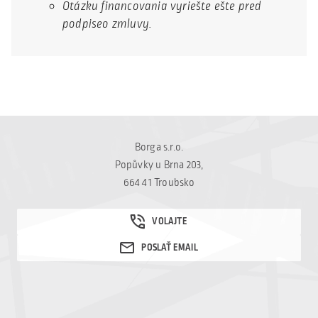
Otázku financovania vyriešte ešte pred
podpiseo zmluvy.
Borga s.r.o.
Popůvky u Brna 203,
664 41 Troubsko