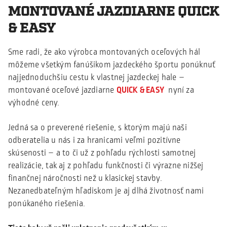
MONTOVANÉ JAZDIARNE QUICK
& EASY
Sme radi, že ako výrobca montovaných oceľových hál
môžeme všetkým fanúšikom jazdeckého športu ponúknuť
najjednoduchšiu cestu k vlastnej jazdeckej hale –
montované oceľové jazdiarne
QUICK & EASY
nyní za
výhodné ceny.
Jedná sa o preverené riešenie, s ktorým majú naši
odberatelia u nás i za hranicami veľmi pozitívne
skúsenosti – a to či už z pohľadu rýchlosti samotnej
realizácie, tak aj z pohľadu funkčnosti či výrazne nižšej
finančnej náročnosti než u klasickej stavby.
Nezanedbateľným hľadiskom je aj dlhá životnosť nami
ponúkaného riešenia.