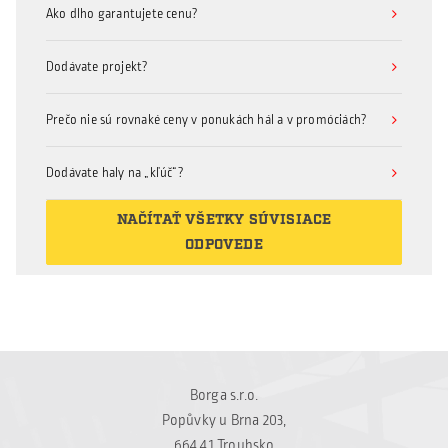
Ako dlho garantujete cenu?
Dodávate projekt?
Prečo nie sú rovnaké ceny v ponukách hál a v promóciách?
Dodávate haly na „kľúč“?
NAČÍTAŤ VŠETKY SÚVISIACE
ODPOVEDE
Borga s.r.o.
Popůvky u Brna 203,
664 41 Troubsko