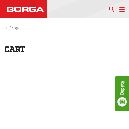
Borga
CART
Dopyty