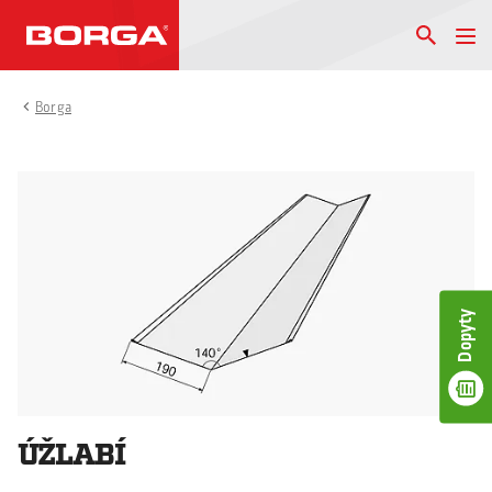
Borga
Dopyty
ÚŽLABÍ