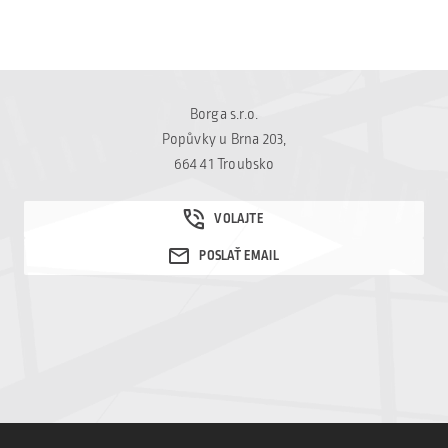
Borga s.r.o.
Popůvky u Brna 203,
664 41 Troubsko