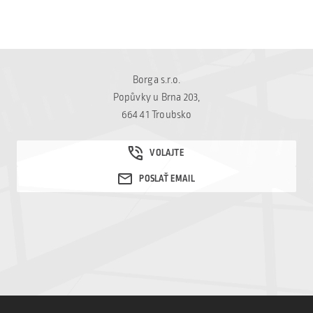
Borga s.r.o.
Popůvky u Brna 203,
664 41 Troubsko