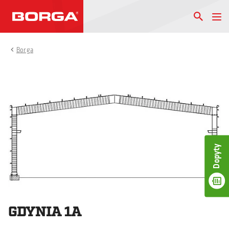
Borga
Dopyty
GDYNIA 1A